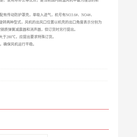
方便、使用寿命长等优点，是当前国内高温风机中最为理想的新一
传动防护罩壳，单吸入进气，机号有NO3.6#、NO4#、
成左旋转和右旋转两种型式，风机的出风口位置以机壳的出口角度表示分别为
时可代配钢质弹簧减震器和消声器，但订货时另行提出。
于280℃，应提出要求特殊订货。
，确保风机运行平稳。