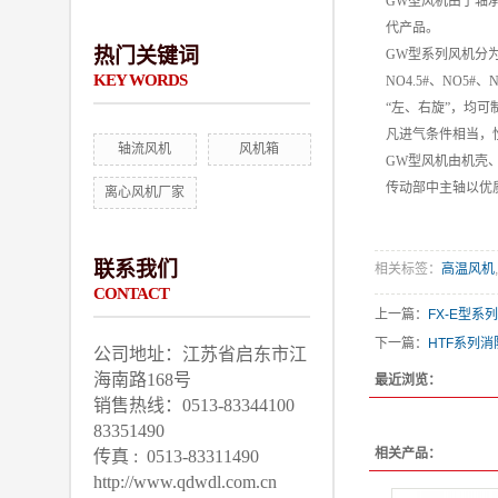
GW型风机由于轴
代产品。
热门关键词
GW型系列风机分
KEY WORDS
NO4.5#、NO5
“左、右旋”，均可
凡进气条件相当，
轴流风机
风机箱
GW型风机由机壳
传动部中主轴以优
离心风机厂家
联系我们
相关标签：
高温风机
,
CONTACT
上一篇：
FX-E型系
下一篇：
HTF系列
公司地址：江苏省启东市江
海南路168号
最近浏览：
销售热线：0513-83344100
83351490
相关产品：
传真 : 0513-83311490
http://www.qdwdl.com.cn