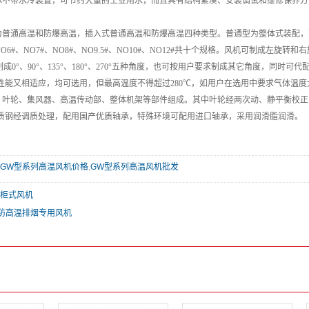
承不带水冷装置，可节约大量的工业用水，而且具有结构紧凑、安装调试和维修保养
为普通高温和防爆高温，插入式普通高温和防爆高温四种类型。普通型为整体式装配，配有
#、NO6#、NO7#、NO8#、NO9.5#、NO10#、NO12#共十个规格。风机可制
制成0°、90°、135°、180°、270°五种角度，也可按用户要求制成其它角度，同
性能又相适应，均可选用，但最高温度不得超过280℃，如用户在选用中要求气体温度大
、叶轮、集风器、高温传动部、整体机架等部件组成。其中叶轮经两次动、静平衡校正
质钢经调质处理，配用国产优质轴承，特殊环境可配用进口轴承，采用润滑脂润滑。
GW型系列高温风机价格
,
GW型系列高温风机批发
列柜式风机
消防高温排烟专用风机