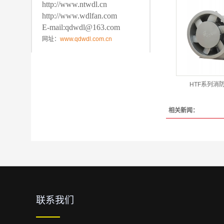
http://www.ntwdl.cn
http://www.wdlfan.com
E-mail:qdwdl@163.com
网址：
www.qdwdl.com.cn
HTF系列消
相关新闻：
联系我们