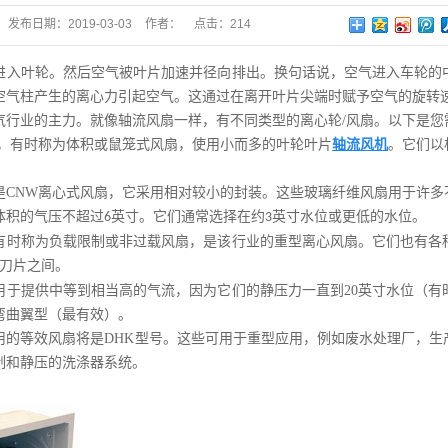
发布日期：
2019-03-03
作者：
点击：
214
进入叶轮。然后空气被叶片加速并径向排出。换句话说，空气进入车轮的
空气柱产生的离心力引起空气。这通过在离开叶片尖端时赋予空气的旋转
气行业的主力。就像轴流风扇一样，有不同类型的离心轮
/
风扇。以下是您
，有时称为体积或鼠笼式风扇，使用小而多的叶轮叶片
轴流风机
。它们以
。
是
CNW
离心式风扇，它采用相对较小的封装。这些玻璃纤维风扇用于许多
体积的气压不超过
英寸。它们通常选择在约
英寸水位或更低的水位。
6
3
有时称为负载限制或非过载风扇，是该行业的重型离心风扇。它们也有各
刀片之间。
用于提供中等到相当高的气流，因为它们的静压力一直到
20
英寸水位（有
弯曲翼型（最有效）。
用的等效风扇将是
DHK
型号。这些可用于重型应用，例如废水处理厂，生
制和静压的洗涤器系统。