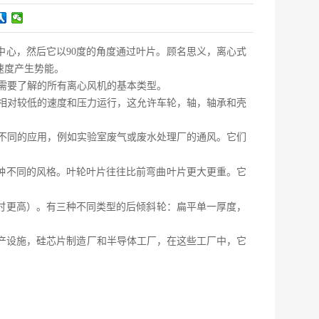
中心，然后它以
90
度的角度通过叶片。顾名思义，离心式
速度产生势能。
需要了解的所有离心风机的基本类型。
相对较低的速度和压力运行，这允许车轮，轴，轴承和壳
不同的应用，例如实验室废气或废水处理厂的通风。它们
种不同的风格。叶轮叶片往往比前弯曲叶片更大更重。它
时更高）。有三种不同类型的后倾斜轮：扁平单一厚度，
产设施，硅芯片制造厂和半导体工厂，在这些工厂中，它