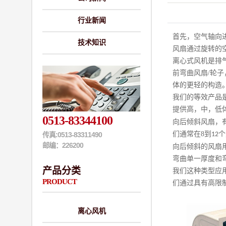
行业新闻
首先，空气轴向
技术知识
风扇通过旋转的
离心式风机是排
前弯曲风扇
/
轮子
体的更轻的构造
我们的等效产品
提供高，中，低
0513-83344100
向后倾斜风扇，
们通常在
8
到
个
传真:0513-83311490
12
邮编：226200
向后倾斜的风扇
弯曲单一厚度和
产品分类
我们这种类型应
PRODUCT
们通过具有高限
离心风机